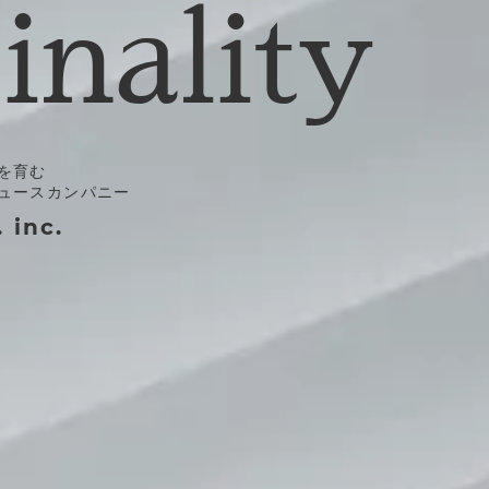
inality
を育む
ュースカンパニー
. inc.